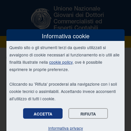
Informativa cookie
Menu
Questo sito o gli strumenti terzi da questo utilizzati si
Calendario eventi - Nazionali
avvalgono di cookie necessari al funzionamento e/o utili alle
finalità illustrate nella
cookie policy
, ove è possibile
esprimere le proprie preferenze.
28 FEB 2022 15:30
Convegno UNGDCEC - LA
Cliccando su 'Rifiuta' procederai alla navigazione con i soli
SALUTE UN DIRITTO DI
cookie tecnici o assimilabili. Accettando invece acconsenti
TUTTI! Lunedì 28 febbraio
all'utilizzo di tutti i cookie.
2022
ACCETTA
RIFIUTA
LA SALUTE UN DIRITTO DI TUTTI!
Informativa privacy