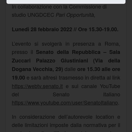
In collaborazione con la Commissione di
studio UNGDCEC
Pari Opportunità,
Lunedì 28 febbraio 2022 // Ore 15.30-19.00.
L’evento si svolgerà in presenza a Roma,
presso il
Senato della Repubblica – Sala
Zuccari Palazzo Giustiniani (Via della
dalle
Dogana Vecchia, 29)
ore 15.30 alle ore
e sarà altresì trasmesso in diretta al link
19.00
https://webtv.senato.it
e sul canale YouTube
del Senato Italiano
https://www.youtube.com/user/SenatoItaliano
.
In considerazione dell’autorevole location e
delle limitazioni imposte dalla normativa per il